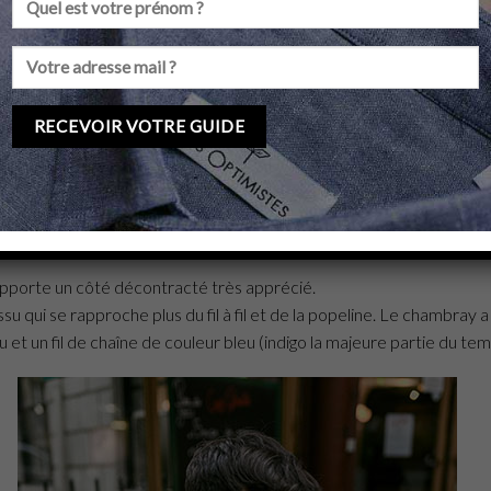
basique encore plus répandue que la chemise business bleue. Souve
oins se confondre en termes d’utilisation car la chemise casual se
lement d’une poche au niveau de la poitrine, un détail minimalist
r votre chemise bleue casual ?
ment tissée en
oxford
ou en
chambray
.
 apporte un côté décontracté très apprécié.
su qui se rapproche plus du fil à fil et de la popeline. Le chambray a 
u et un fil de chaîne de couleur bleu (indigo la majeure partie du tem