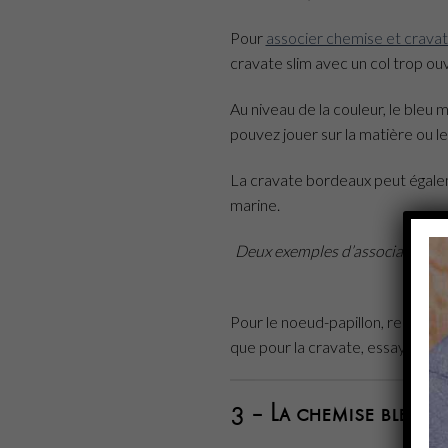
Pour
associer chemise et crava
cravate slim avec un col trop ouv
Au niveau de la couleur, le bleu m
pouvez jouer sur la matière ou les
La cravate bordeaux peut égalem
marine.
Deux exemples d’association ch
Pour le noeud-papillon, restez d
que pour la cravate, essayez de 
3 – La chemise bleue