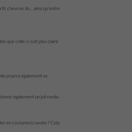
il à fil, chevron, lin… ainsi qu’entre
e que celle-ci soit plus claire
elle pourra également se
e donne également un joli rendu.
ller en costume/cravate ? Cela