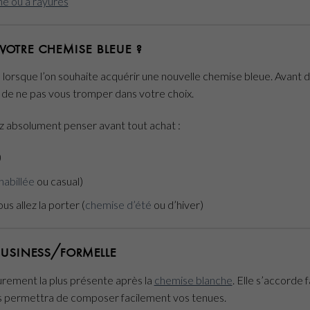
ne ou à rayures
otre chemise bleue ?
es lorsque l’on souhaite acquérir une nouvelle chemise bleue. Avant d
in de ne pas vous tromper dans votre choix.
z absolument penser avant tout achat :
)
habillée
ou casual)
us allez la porter (
chemise d’été
ou d’hiver)
business/formelle
urement la plus présente après la
chemise blanche
. Elle s’accorde
us permettra de composer facilement vos tenues.