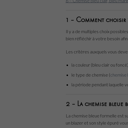
6 – Chemise bleu clair, bleu mari
1 – Comment choisir v
Il y a de multiples choix possibl
bien réfléchir à votre besoin af
Les critères auxquels vous deve
la couleur (bleu clair ou foncé
le type de chemise (
chemise 
la période pendant laquelle vo
2 – La chemise bleue 
La chemise bleue formelle est s
un blazer et son style épuré vo