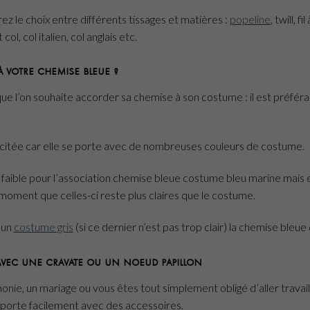
ez le choix entre différents tissages et matières :
popeline
, twill, f
t col, col italien, col anglais etc.
 votre chemise bleue ?
e l’on souhaite accorder sa chemise à son costume : il est préférabl
scitée car elle se porte avec de nombreuses couleurs de costume.
 faible pour l’association chemise bleue costume bleu marine mais 
moment que celles-ci reste plus claires que le costume.
 un
costume gris
(si ce dernier n’est pas trop clair) la chemise bleu
 avec une cravate ou un noeud papillon
nie, un mariage ou vous êtes tout simplement obligé d’aller travai
 porte facilement avec des accessoires.