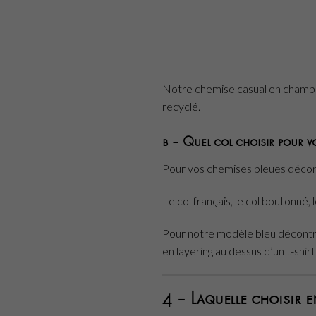
Notre chemise casual en chambray
recyclé.
b – Quel col choisir pour v
Pour vos chemises bleues décontr
Le col français, le col boutonné, l
Pour notre modèle bleu décontra
en layering au dessus d’un t-shir
4 – Laquelle choisir e