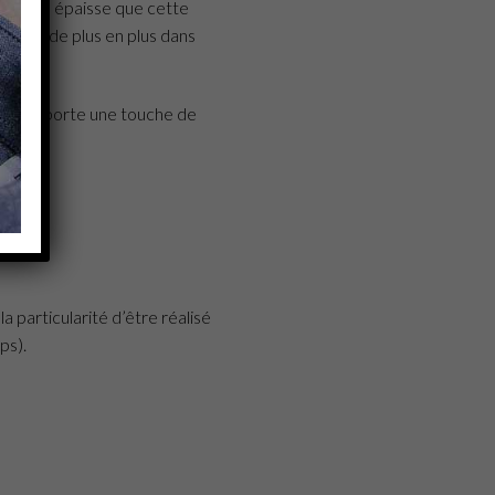
nt plus épaisse que cette
 porte de plus en plus dans
e qui apporte une touche de
la particularité d’être réalisé
ps).