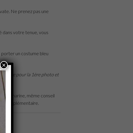
avate. Ne prenez pas une
ité dans votre tenue, vous
e porter un costume bleu
×
 marine pour la 1ère photo et
ez bleu marine, même conseil
lité supplémentaire.