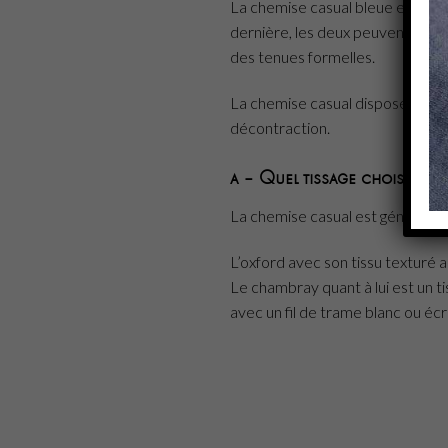
La chemise casual bleue est un 
dernière, les deux peuvent néanm
des tenues formelles.
La chemise casual dispose généra
décontraction.
a – Quel tissage choisir pou
La chemise casual est générale
L’oxford avec son tissu texturé
Le chambray quant à lui est un tis
avec un fil de trame blanc ou écr