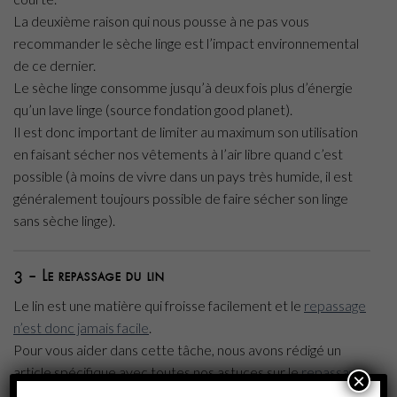
La deuxième raison qui nous pousse à ne pas vous
recommander le sèche linge est l’impact environnemental
de ce dernier.
Le sèche linge consomme jusqu’à deux fois plus d’énergie
qu’un lave linge (source fondation good planet).
Il est donc important de limiter au maximum son utilisation
en faisant sécher nos vêtements à l’air libre quand c’est
possible (à moins de vivre dans un pays très humide, il est
généralement toujours possible de faire sécher son linge
sans sèche linge).
3 – Le repassage du lin
Le lin est une matière qui froisse facilement et le
repassage
n’est donc jamais facile
.
Pour vous aider dans cette tâche, nous avons rédigé un
article spécifique avec toutes nos astuces sur le
repassage
×
du lin
.