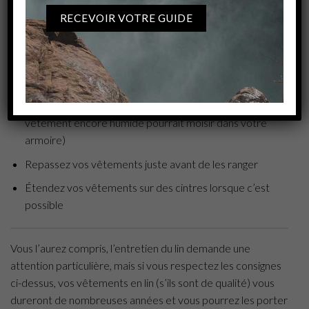
lin
pour ne pas qu’elles se froissent une fois dans votre
armoire.
Les points à respecter pour le rangement des vêtements
en lin :
Assurez-vous que vos vêtements soient secs (un
vêtement encore humide pourrait moisir dans votre
armoire)
Repassez vos vêtements juste avant de les ranger
Étendez vos vêtements sur des cintres lorsque c’est
possible
Vous l’aurez compris, l’entretien du lin demande une
attention particulière, mais si vous respectez les consignes
ci-dessus, vos vêtements en lin (s’ils sont de qualité) vous
dureront de nombreuses années et vous pourrez les porter