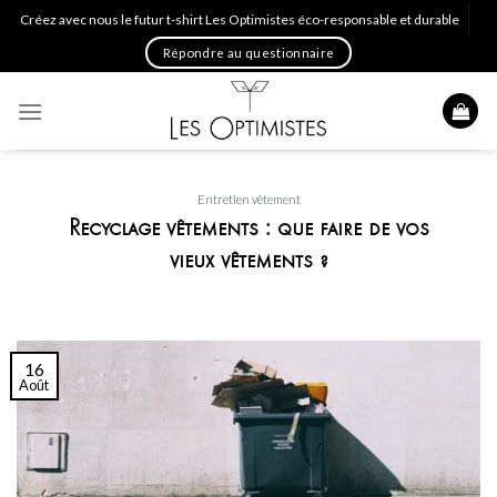
Skip
Créez avec nous le futur t-shirt Les Optimistes éco-responsable et durable
to
Répondre au questionnaire
content
Entretien vêtement
Recyclage vêtements : que faire de vos
vieux vêtements ?
16
Août