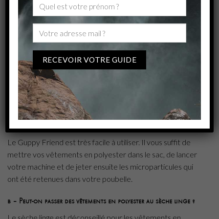
sports d’outdoor.
6 – Comment entretenir ses vêtements en polyester ?
a – En machine
Les vêtements en polyester peuvent facilement se laver en
machine cependant étant donné qu’ils rejettent des
microparticules à chaque lavage, nous vous conseillons de
les laver à 30 degré maximum en utilisant un sac
Guppy
Friend
afin de retenir ces microparticules.
Le Guppy Friend est très facile à utiliser. Il vous suffit de
mettre vos vêtements en polyester dans le sac, de lancer
votre machine et de jeter ensuite les microparticules qui
ont été retenues dans votre poubelle.
b – Peut-on passer des vêtements en polyester au sèche linge ?
Le sèche linge est déconseillé pour les vêtements en