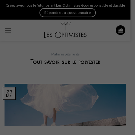
Skip
Créez avec nous le futur t-shirt Les Optimistes éco-responsable et durable
to
Répondre au questionnaire
content
Matières vêtements
Tout savoir sur le polyester
23
Mai